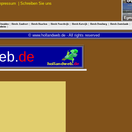
mpressum
|
Schreiben Sie uns
IJmuiden
|
Hotels Zandvort
|
Hotels Haarlem
|
Hotels Noordwijk
|
Hotels Katwijk
|
Hotels Domburg
|
Hotels Zoutelande
|
rnheim
|
© www.hollandweb.de - All rights reserved
eb.
de