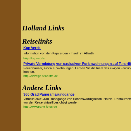
Holland Links
Reiselinks
Kap Verde
Information von den Kapverden - Inseln im Atlantik
http://kapver.de/
Private Vermietung von exclusiven Ferienwohnungen auf Teneriff
Ferienhäuser, Finca´s, Wohnungen. Lernen Sie die Insel des ewigen Frühlin
kennen.
http://www.go-teneriffa.de
Andere Links
360 Grad Panoramarundgänge
Virtuelle 360 Grad Rundgänge von Sehenswürdigkeiten, Hotels, Restaurant
vor der Reise virtuell besichtigt werden.
http://www.pano-fotos.de