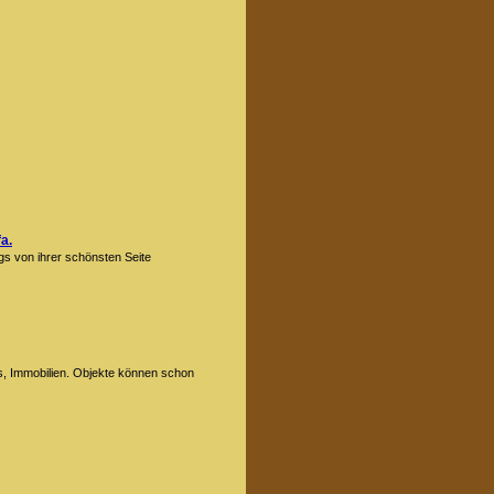
a.
gs von ihrer schönsten Seite
s, Immobilien. Objekte können schon