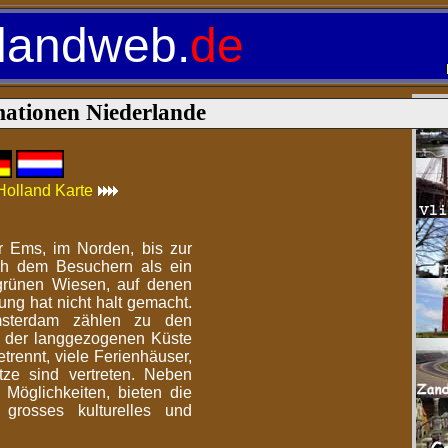
landweb.
de
mationen Niederlande
 Holland Karte
r Ems, im Norden, bis zur
ch dem Besuchern als ein
grünen Wiesen, auf denen
ung hat nicht halt gemacht.
sterdam zählen zu den
n der langgezogenen Küste
trennt, viele Ferienhäuser,
ze sind vertreten. Neben
Möglichkeiten, bieten die
grosses kulturelles und