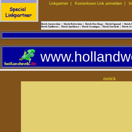
Linkpartner
|
Kostenlosen Link anmelden
|
I
Hotels Amsterdam
|
Hotels Rotterdam
|
Hotels Den Haag
|
Hotels Egmond
|
Hotels 
Hotels Eindhoven
|
Hotels Apeldoorn
|
Hotels Groningen
|
Hotels Enschede
|
Hotels A
www.hollandw
zurück