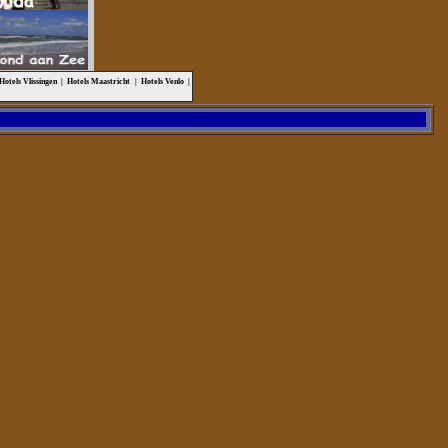
Hotels Vlissingen
|
Hotels Maastricht
|
Hotels Venlo
|