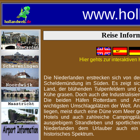
www.hol
Reise Infor
Hier gehts zur interaktiven
Die Niederlanden erstrecken sich von de
Scheldemündung im Süden. Es zeigt si
Land, der blühenden Tulpenfeldern und 
Kühe grasen. Doch auch die Industrialisier
Die beiden Häfen Rotterdam und Am
wichtigsten Umschlagplätzen der Welt. A
liegen, meist durch eine Düne vom Meer ge
Hotels und auch zahlreiche Campingplät
ausgiebigem Strandleben und sportlichen 
Niederlanden dem Urlauber auch ein 
historisches Spektrum.